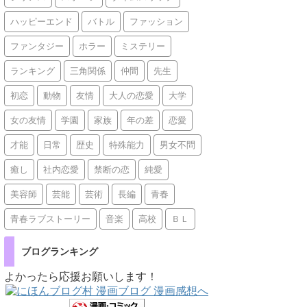
ハッピーエンド
バトル
ファッション
ファンタジー
ホラー
ミステリー
ランキング
三角関係
仲間
先生
初恋
動物
友情
大人の恋愛
大学
女の友情
学園
家族
年の差
恋愛
才能
日常
歴史
特殊能力
男女不問
癒し
社内恋愛
禁断の恋
純愛
美容師
芸能
芸術
長編
青春
青春ラブストーリー
音楽
高校
ＢＬ
ブログランキング
よかったら応援お願いします！