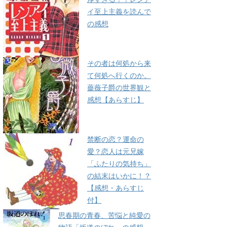
イ至上主義を読んで
の感想
その者は何処から来
て何処へ行くのか。
薔薇子爵の世界観と
感想【あらすじ】
禁断の恋？運命の
愛？恋人は元兄嫁
「ふたりの気持ち」
の結末はいかに！？
【感想・あらすじ
付】
思春期の青春、苦悩と純愛の