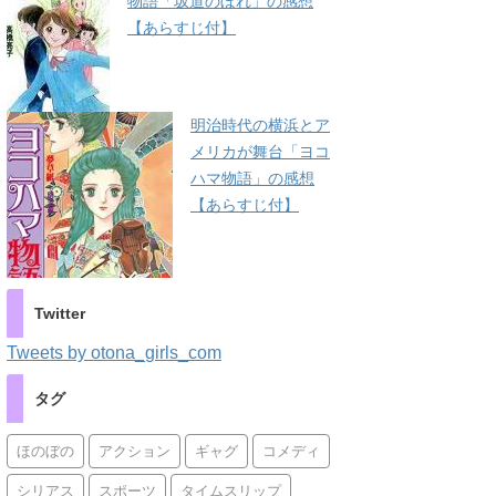
物語「坂道のぼれ」の感想
【あらすじ付】
明治時代の横浜とア
メリカが舞台「ヨコ
ハマ物語」の感想
【あらすじ付】
Twitter
Tweets by otona_girls_com
タグ
ほのぼの
アクション
ギャグ
コメディ
シリアス
スポーツ
タイムスリップ