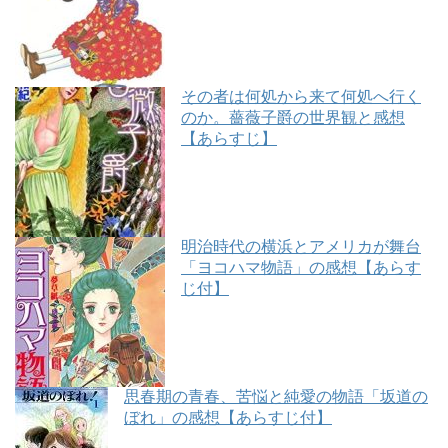
その者は何処から来て何処へ行く
のか。薔薇子爵の世界観と感想
【あらすじ】
明治時代の横浜とアメリカが舞台
「ヨコハマ物語」の感想【あらす
じ付】
思春期の青春、苦悩と純愛の物語「坂道の
ぼれ」の感想【あらすじ付】