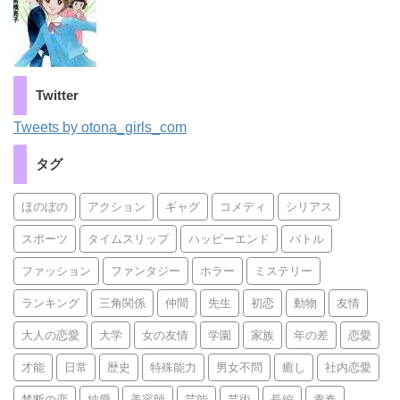
Twitter
Tweets by otona_girls_com
タグ
ほのぼの
アクション
ギャグ
コメディ
シリアス
スポーツ
タイムスリップ
ハッピーエンド
バトル
ファッション
ファンタジー
ホラー
ミステリー
ランキング
三角関係
仲間
先生
初恋
動物
友情
大人の恋愛
大学
女の友情
学園
家族
年の差
恋愛
才能
日常
歴史
特殊能力
男女不問
癒し
社内恋愛
禁断の恋
純愛
美容師
芸能
芸術
長編
青春