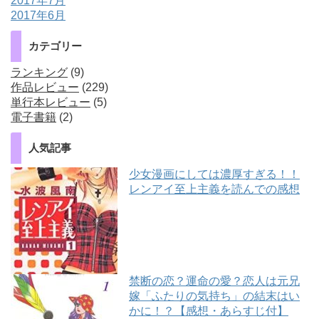
2017年7月
2017年6月
カテゴリー
ランキング
(9)
作品レビュー
(229)
単行本レビュー
(5)
電子書籍
(2)
人気記事
少女漫画にしては濃厚すぎる！！
レンアイ至上主義を読んでの感想
禁断の恋？運命の愛？恋人は元兄
嫁「ふたりの気持ち」の結末はい
かに！？【感想・あらすじ付】