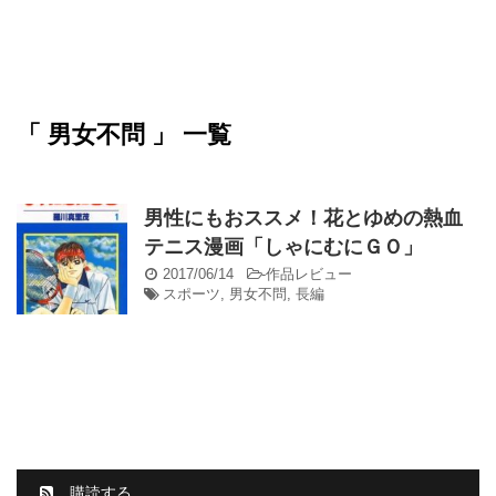
「 男女不問 」 一覧
男性にもおススメ！花とゆめの熱血
テニス漫画「しゃにむにＧＯ」
2017/06/14
-
作品レビュー
スポーツ
,
男女不問
,
長編
購読する