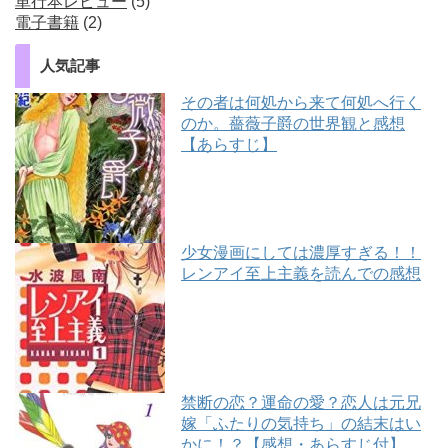
単行本レビュー
(5)
電子書籍
(2)
人気記事
その者は何処から来て何処へ行く
のか。薔薇子爵の世界観と感想
【あらすじ】
少女漫画にしては濃厚すぎる！！
レンアイ至上主義を読んでの感想
禁断の恋？運命の愛？恋人は元兄
嫁「ふたりの気持ち」の結末はい
かに！？【感想・あらすじ付】