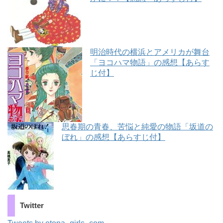
明治時代の横浜とアメリカが舞台
「ヨコハマ物語」の感想【あらす
じ付】
思春期の青春、苦悩と純愛の物語「坂道の
ぼれ」の感想【あらすじ付】
Twitter