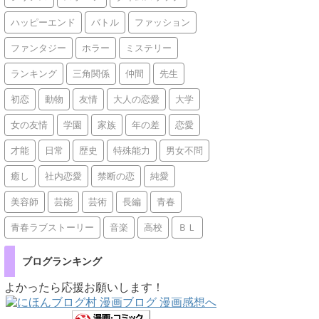
ハッピーエンド
バトル
ファッション
ファンタジー
ホラー
ミステリー
ランキング
三角関係
仲間
先生
初恋
動物
友情
大人の恋愛
大学
女の友情
学園
家族
年の差
恋愛
才能
日常
歴史
特殊能力
男女不問
癒し
社内恋愛
禁断の恋
純愛
美容師
芸能
芸術
長編
青春
青春ラブストーリー
音楽
高校
ＢＬ
ブログランキング
よかったら応援お願いします！