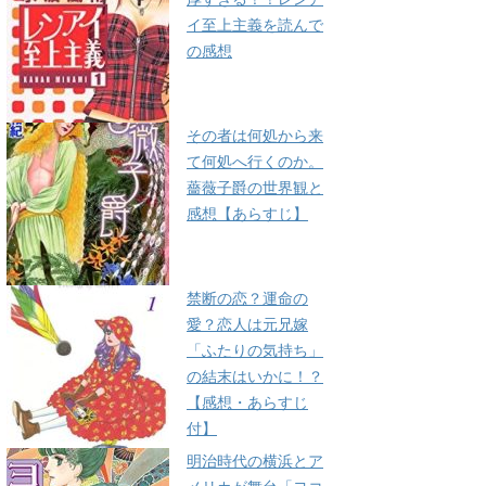
イ至上主義を読んで
の感想
その者は何処から来
て何処へ行くのか。
薔薇子爵の世界観と
感想【あらすじ】
禁断の恋？運命の
愛？恋人は元兄嫁
「ふたりの気持ち」
の結末はいかに！？
【感想・あらすじ
付】
明治時代の横浜とア