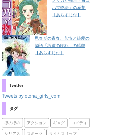
メリカが舞台「ヨコ
ハマ物語」の感想
【あらすじ付】
思春期の青春、苦悩と純愛の
物語「坂道のぼれ」の感想
【あらすじ付】
Twitter
Tweets by otona_girls_com
タグ
ほのぼの
アクション
ギャグ
コメディ
シリアス
スポーツ
タイムスリップ