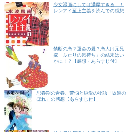
少女漫画にしては濃厚すぎる！！
レンアイ至上主義を読んでの感想
禁断の恋？運命の愛？恋人は元兄
嫁「ふたりの気持ち」の結末はい
かに！？【感想・あらすじ付】
思春期の青春、苦悩と純愛の物語「坂道の
ぼれ」の感想【あらすじ付】