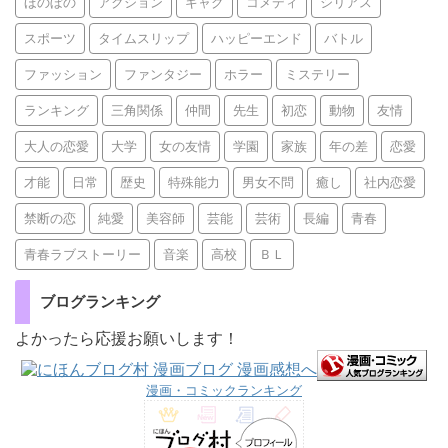
ほのぼの
アクション
ギャグ
コメディ
シリアス
スポーツ
タイムスリップ
ハッピーエンド
バトル
ファッション
ファンタジー
ホラー
ミステリー
ランキング
三角関係
仲間
先生
初恋
動物
友情
大人の恋愛
大学
女の友情
学園
家族
年の差
恋愛
才能
日常
歴史
特殊能力
男女不問
癒し
社内恋愛
禁断の恋
純愛
美容師
芸能
芸術
長編
青春
青春ラブストーリー
音楽
高校
ＢＬ
ブログランキング
よかったら応援お願いします！
漫画・コミックランキング