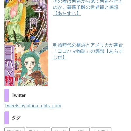
その者は何処から来て何処へ行く
のか。薔薇子爵の世界観と感想
【あらすじ】
明治時代の横浜とアメリカが舞台
「ヨコハマ物語」の感想【あらす
じ付】
Twitter
Tweets by otona_girls_com
タグ