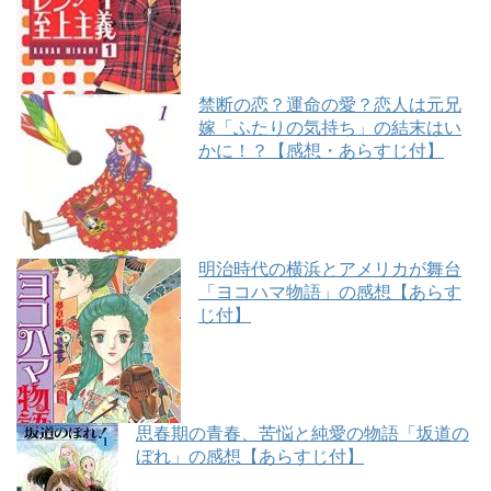
禁断の恋？運命の愛？恋人は元兄
嫁「ふたりの気持ち」の結末はい
かに！？【感想・あらすじ付】
明治時代の横浜とアメリカが舞台
「ヨコハマ物語」の感想【あらす
じ付】
思春期の青春、苦悩と純愛の物語「坂道の
ぼれ」の感想【あらすじ付】