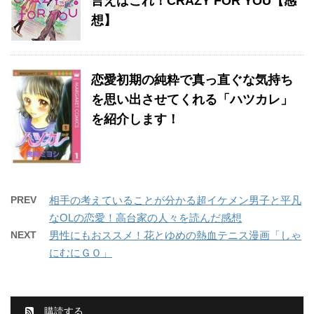
言えばこれ！CRAZY FOR YOU【感
想】
恋愛初期の純粋で真っ直ぐな気持ち
を思い出させてくれる「ハツカレ」
を紹介します！
PREV
相手の考えていることが分かる超イケメン男子と平凡
なOLの恋愛！高台家の人々を読んだ感想
NEXT
男性にもおススメ！花とゆめの熱血テニス漫画「しゃ
にむにＧＯ」
購読する