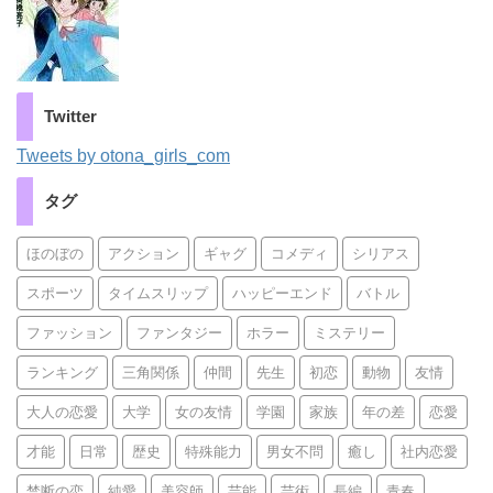
Twitter
Tweets by otona_girls_com
タグ
ほのぼの
アクション
ギャグ
コメディ
シリアス
スポーツ
タイムスリップ
ハッピーエンド
バトル
ファッション
ファンタジー
ホラー
ミステリー
ランキング
三角関係
仲間
先生
初恋
動物
友情
大人の恋愛
大学
女の友情
学園
家族
年の差
恋愛
才能
日常
歴史
特殊能力
男女不問
癒し
社内恋愛
禁断の恋
純愛
美容師
芸能
芸術
長編
青春