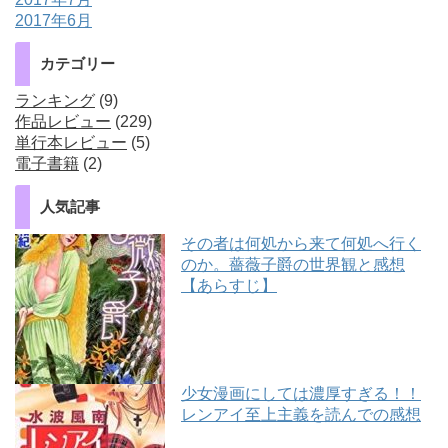
2017年6月
カテゴリー
ランキング
(9)
作品レビュー
(229)
単行本レビュー
(5)
電子書籍
(2)
人気記事
その者は何処から来て何処へ行く
のか。薔薇子爵の世界観と感想
【あらすじ】
少女漫画にしては濃厚すぎる！！
レンアイ至上主義を読んでの感想