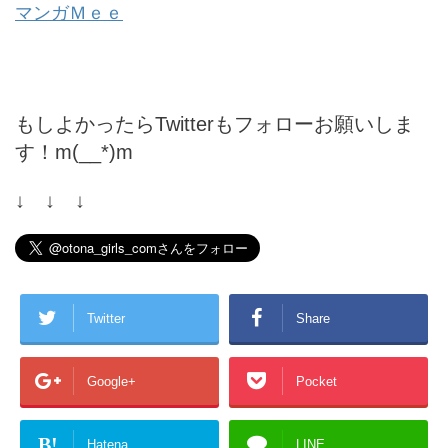
マンガＭｅｅ
もしよかったらTwitterもフォローお願いしま
す！m(__*)m
↓ ↓ ↓
Twitter
Share
Google+
Pocket
B!
Hatena
LINE