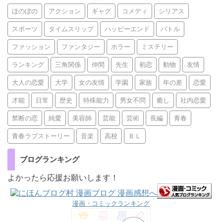
ほのぼの
アクション
ギャグ
コメディ
シリアス
スポーツ
タイムスリップ
ハッピーエンド
バトル
ファッション
ファンタジー
ホラー
ミステリー
ランキング
三角関係
仲間
先生
初恋
動物
友情
大人の恋愛
大学
女の友情
学園
家族
年の差
恋愛
才能
日常
歴史
特殊能力
男女不問
癒し
社内恋愛
禁断の恋
純愛
美容師
芸能
芸術
長編
青春
青春ラブストーリー
音楽
高校
ＢＬ
ブログランキング
よかったら応援お願いします！
漫画・コミックランキング