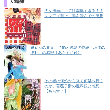
人気記事
少女漫画にしては濃厚すぎる！！
レンアイ至上主義を読んでの感想
思春期の青春、苦悩と純愛の物語「坂道の
ぼれ」の感想【あらすじ付】
その者は何処から来て何処へ行く
のか。薔薇子爵の世界観と感想
【あらすじ】