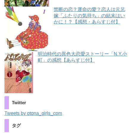
禁断の恋？運命の愛？恋人は元兄
嫁「ふたりの気持ち」の結末はい
かに！？【感想・あらすじ付】
明治時代の異色大恋愛ストーリー「N.Y.小
町」の感想【あらすじ付】
Twitter
Tweets by otona_girls_com
タグ